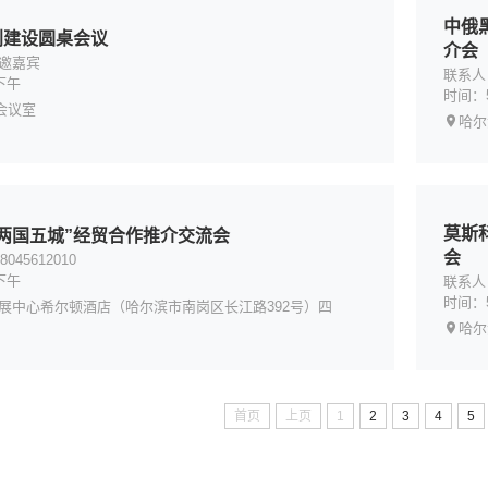
中俄
划建设圆桌会议
介会
邀嘉宾
联系人：
下午
时间：
会议室
哈尔
莫斯
两国五城”经贸合作推介交流会
会
045612010
下午
联系人：
时间：
展中心希尔顿酒店（哈尔滨市南岗区长江路392号）四
哈尔
首页
上页
1
2
3
4
5