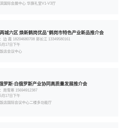
滨国际会展中心 华旗礼堂V1-V3厅
力两城六区 焕新鹤岗优品”鹤岗市特色产业新品推介会
 霞 18204680708 郭长江 13349580161
5月17日下午
饭店会议中心
·俄罗斯·白俄罗斯产业协同高质量发展推介会
周雪寒 15694912387
5月17日下午
饭店国际会议中心二楼多功能厅