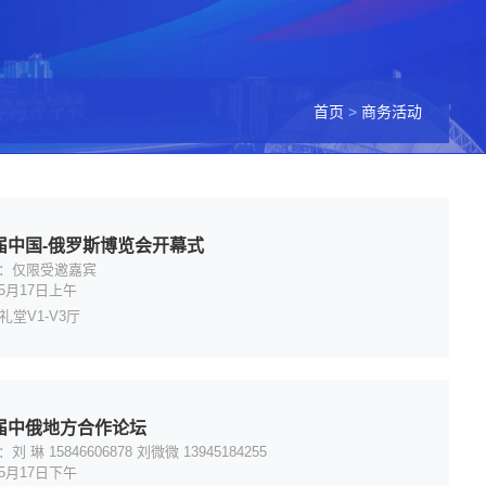
首页
>
商务活动
届中国-俄罗斯博览会开幕式
：仅限受邀嘉宾
5月17日上午
礼堂V1-V3厅
届中俄地方合作论坛
 琳 15846606878 刘微微 13945184255
5月17日下午