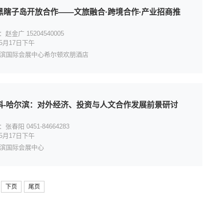
黑瞎子岛开放合作——文旅融合·跨境合作·产业招商推
赵金广 15204540005
5月17日下午
滨国际会展中心希尔顿欢朋酒店
科-哈尔滨：对外经济、投资与人文合作发展前景研讨
张春阳 0451-84664283
5月17日下午
滨国际会展中心
下页
尾页