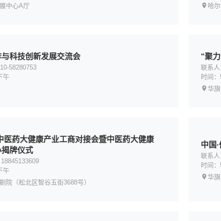
展中心A厅
哈尔
作与科技创新发展交流会
“聚
-58280753
联系人：边
下午
时间：
华旗
门中医药大健康产业工商对接会暨中医药大健康
中国
心揭牌仪式
联系人：
845133609
时间：
下午
华旗
剧院（松北区智谷五街3688号）