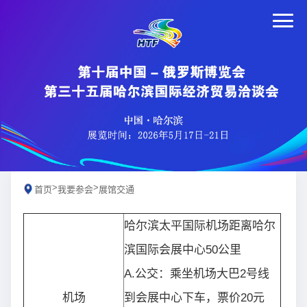
>
>
首页
我要参会
展馆交通
哈尔滨太平国际机场距离哈尔
滨国际会展中心50公里
A.公交：乘坐机场大巴2号线
机场
到会展中心下车，票价20元