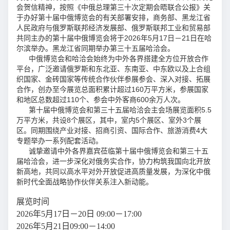
会贺信精神，按照《中俄总理第三十次定期会晤联合公报》关
于办好第十届中俄博览会的有关部署安排，商务部、黑龙江省
人民政府与俄罗斯联邦经济发展部、俄罗斯联邦工业和贸易部
共同主办的第十届中俄博览会将于2026年5月17日－21日在哈
尔滨举办。黑龙江省同期举办第三十五届哈洽会。
中俄博览会和哈洽会始终为中外各界搭建全方位开放合作
平台，广泛邀请俄罗斯和东北亚、东南亚、中东欧以及上合组
织国家、金砖国家等传统合作伙伴参展参会、深入对接、拓展
合作，创办至今展览总面积累计超过160万平方米，参展国家
和地区总数超过110个、参会中外客商600余万人次。
第十届中俄博览会和第三十五届哈洽会主会场展览面积5.5
万平方米，共设8个展区，其中，室内5个展区、室外3个展
区。同期围绕产业对接、招商引资、国际合作、旅游消费4大
专题举办一系列配套活动。
诚挚邀请中外各界嘉宾莅临第十届中俄博览会和第三十五
届哈洽会，进一步深化对俄务实合作，协力构筑我国向北开放
新高地，共同以高水平对外开放促进高质量发展，为深化中俄
新时代全面战略协作伙伴关系注入新动能。
展览时间
2026年5月17日－20日 09:00－17:00
2026年5月21日09:00－14:00