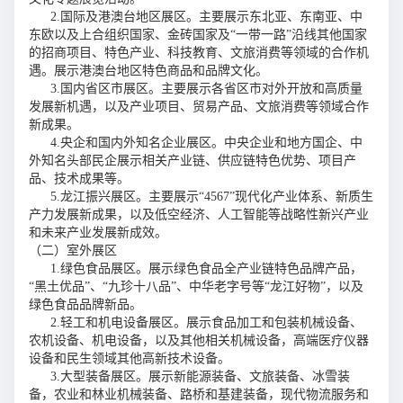
2.国际及港澳台地区展区。主要展示东北亚、东南亚、中
东欧以及上合组织国家、金砖国家及“一带一路”沿线其他国家
的招商项目、特色产业、科技教育、文旅消费等领域的合作机
遇。展示港澳台地区特色商品和品牌文化。
3.国内省区市展区。主要展示各省区市对外开放和高质量
发展新机遇，以及产业项目、贸易产品、文旅消费等领域合作
新成果。
4.央企和国内外知名企业展区。中央企业和地方国企、中
外知名头部民企展示相关产业链、供应链特色优势、项目产
品、技术成果等。
5.龙江振兴展区。主要展示“4567”现代化产业体系、新质生
产力发展新成果，以及低空经济、人工智能等战略性新兴产业
和未来产业发展新成效。
（二）室外展区
1.绿色食品展区。展示绿色食品全产业链特色品牌产品，
“黑土优品”、“九珍十八品”、中华老字号等“龙江好物”，以及
绿色食品品牌新品。
2.轻工和机电设备展区。展示食品加工和包装机械设备、
农机设备、机电设备，以及其他相关机械设备，高端医疗仪器
设备和民生领域其他高新技术设备。
3.大型装备展区。展示新能源装备、文旅装备、冰雪装
备，农业和林业机械装备、路桥和基建装备，现代物流服务和