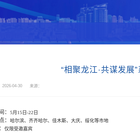
“相聚龙江·共谋发展
2026-04-30 来源：
间：
5月15日-22日
点：
哈尔滨、齐齐哈尔、佳木斯、大庆、绥化等市地
：
仅限受邀嘉宾